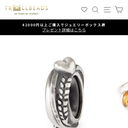
ス
検索
サイ
キ
ッ
プ
42000円以上ご購入でジュエリーボックス🎁
す
プレゼント詳細はこちら
ス
る
ラ
イ
ド
シ
ョ
ー
を
一
時
停
止