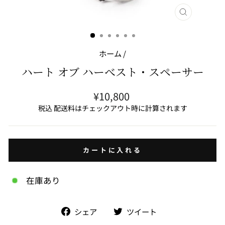
閉
じ
る
(ESC)
ホーム
/
ハート オブ ハーべスト・スペーサー
通
¥10,800
常
税込 配送料はチェックアウト時に計算されます
価
格
カートに入れる
在庫あり
facebook
Twitter
シェア
ツイート
で
で