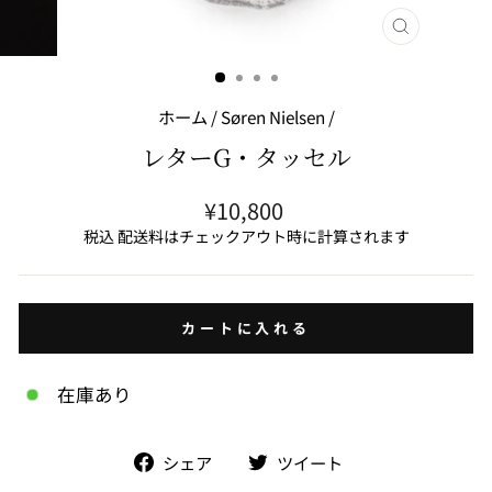
閉
じ
る
(ESC)
ホーム
/
Søren Nielsen
/
レターG・タッセル
通
¥10,800
常
税込 配送料はチェックアウト時に計算されます
価
格
カートに入れる
在庫あり
facebook
Twitter
シェア
ツイート
で
で