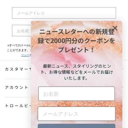
EMAIL
NAME
ニュースレターへの新規登
登録する
録で2000円分のクーポンを
※すべてのメールには配信停止用リンクが記載されておりますのでいつでも配信停止する
プレゼント！
ことができます。トロールビーズが取り扱うお客様の個人情報については
プライバシーポ
リシー
をご一読ください。お申込み頂く前に必ずご確認ください。
最新ニュース、スタイリングのヒン
カスタマーサービス
ト、お得な情報などをメールでお届け
いたします。
アカウント
NAME
トロールビーズについて
言
日本語