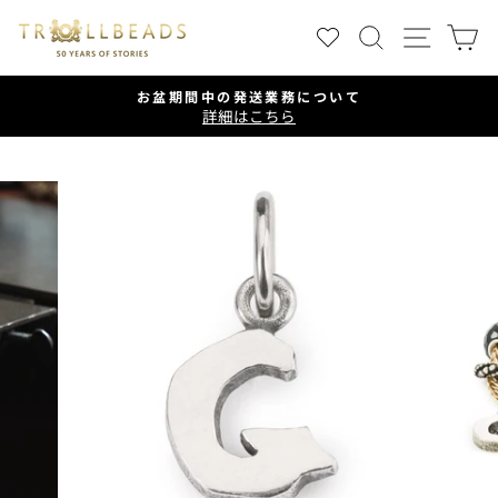
ス
検索
サイ
キ
ッ
プ
お盆期間中の発送業務について
す
詳細はこちら
ス
る
ラ
イ
ド
シ
ョ
ー
を
一
時
停
止