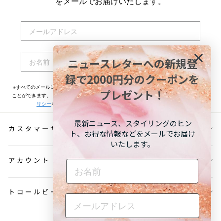
をメールでお届けいたします。
EMAIL
NAME
ニュースレターへの新規登
登録する
録で2000円分のクーポンを
※すべてのメールには配信停止用リンクが記載されておりますのでいつでも配信停止する
プレゼント！
ことができます。トロールビーズが取り扱うお客様の個人情報については
プライバシーポ
リシー
をご一読ください。お申込み頂く前に必ずご確認ください。
最新ニュース、スタイリングのヒン
カスタマーサービス
ト、お得な情報などをメールでお届け
いたします。
アカウント
NAME
トロールビーズについて
言