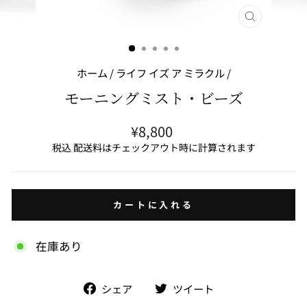
閉
じ
る
(ESC)
ホーム
/
ライフ イズ ア ミラクル
/
モーニングミスト・ビーズ
通
¥8,800
常
税込 配送料はチェックアウト時に計算されます
価
格
カートに入れる
在庫あり
facebook
Twitter
シェア
ツイート
で
で