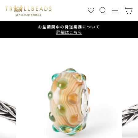
ス
検索
サイ
キ
ッ
プ
お盆期間中の発送業務について
す
詳細はこちら
ス
る
ラ
イ
ド
シ
ョ
ー
を
一
時
停
止