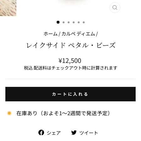
閉
じ
る
(ESC)
ホーム
/
カルペ ディエム
/
レイクサイド ペタル・ビーズ
通
¥12,500
常
税込 配送料はチェックアウト時に計算されます
価
格
カートに入れる
在庫あり（およそ1～2週間で発送予定）
facebook
Twitter
シェア
ツイート
で
で