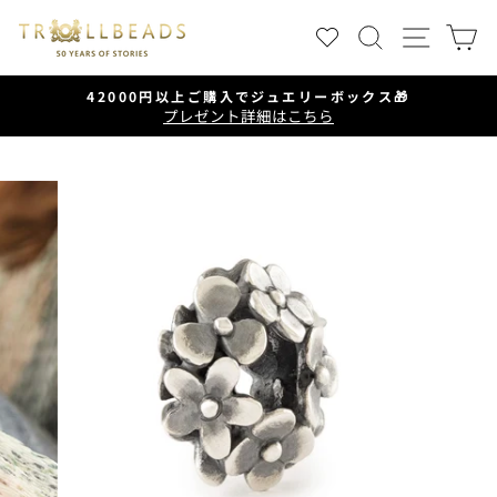
ス
検索
サイ
キ
ッ
プ
42000円以上ご購入でジュエリーボックス🎁
す
プレゼント詳細はこちら
ス
る
ラ
イ
ド
シ
ョ
ー
を
一
時
停
止