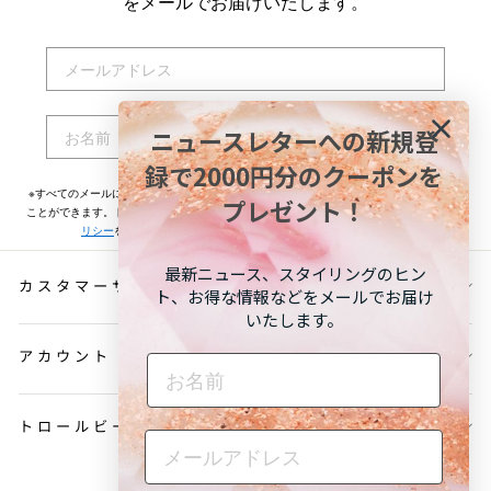
をメールでお届けいたします。
EMAIL
NAME
ニュースレターへの新規登
登録する
録で2000円分のクーポンを
※すべてのメールには配信停止用リンクが記載されておりますのでいつでも配信停止する
プレゼント！
ことができます。トロールビーズが取り扱うお客様の個人情報については
プライバシーポ
リシー
をご一読ください。お申込み頂く前に必ずご確認ください。
最新ニュース、スタイリングのヒン
カスタマーサービス
ト、お得な情報などをメールでお届け
いたします。
アカウント
NAME
トロールビーズについて
言